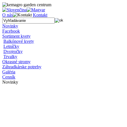
O nás
Kontakt
Novinky
Facebook
Sortiment kvety
Balkónové kvety
Letníčky
Dvojročky
Trvalky
Okrasné stromy
Záhradkárske potreby
Galéria
Cenník
Novinky