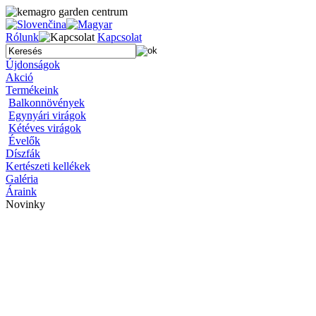
Rólunk
Kapcsolat
Újdonságok
Akció
Termékeink
Balkonnövények
Egynyári virágok
Kétéves virágok
Évelők
Díszfák
Kertészeti kellékek
Galéria
Áraink
Novinky